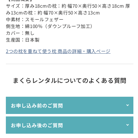
サイズ：厚み18cmの枕：約 幅70×奥行50×高さ18cm 厚
み13cmの枕：約 幅70×奥行50×高さ13cm
中素材：スモールフェザー
側生地：綿100％（ダウンプルーフ加工）
カバー：無し
生産国：日本製
2つの枕を重ねて使う枕 商品の詳細・購入ページ
まくらレンタルについてのよくある質問
お申し込み前のご質問
枕のレンタルサービスって何ですか？
お申し込み後のご質問
お支払い方法は選べますか？
送料はかかりますか？