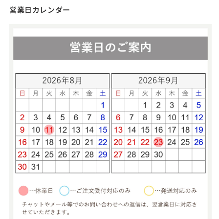
返却された枕・枕カバーは、コンディションを確認した
営業日カレンダー
上で毎回クリーニング、および殺菌処理を行っておりま
す。
一部の枕には、レンタル用にご用意した枕カバーをお付
けしております。レンタル時に枕カバーが付属していて
も、実際の商品には付属していない場合がございますの
で、お買い上げの際には各商品ページをご確認くださ
い。
万が一、レンタル期間中に枕を紛失したり、破損してし
まった場合には、実費でのご負担を頂く場合もございま
す。まずは当店までご連絡くださいませ。
枕によっては高さ調節シートや、中素材が取り出し可能
なものがあります。返送時には、それらの付属パーツも
必ず同梱のうえ返却をお願いします。
レンタル枕の在庫状況は常に変動しております。出来る
限り最新の情報を掲載しておりますが、数分の違いで在
庫が変動する場合がありますこと、あらかじめご了承く
ださいませ。