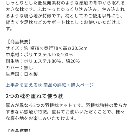
しっとりとした低反発素材のような感触の背中から眠れる
大きな枕です。ふわ～っとゆっくり沈み込み、包み込まれ
るような寝心地が特徴です。枕としてのご使用以外にも、
背当てや足枕などのサポート枕としてお使いいただけま
す。
【商品概要】
サイズ：約 幅78×奥行78×高さ20.5cm
中素材：ポリエステルわた100％
側生地：ポリエステル80％、綿20％
カバー：無し
生産国：日本製
上半身を支える枕 商品の詳細・購入ページ
2つの枕を重ねて使う枕
厚みが異なる2つの羽根枕セットです。羽根枕独特の柔らか
すぎない感触が特徴。重ねてお使いいただくことで、様々
な寝心地をお楽しみいただけます。
【商品概要】