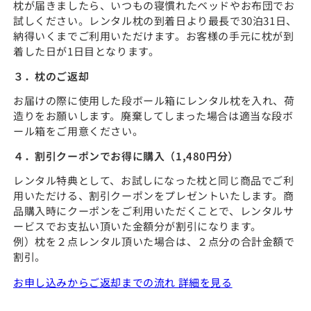
枕が届きましたら、いつもの寝慣れたベッドやお布団でお
枕」
枕」
試しください。レンタル枕の到着日より最長で30泊31日、
お
お
納得いくまでご利用いただけます。お客様の手元に枕が到
試
試
着した日が1日目となります。
し
し
３．枕のご返却
2
2
点
点
お届けの際に使用した段ボール箱にレンタル枕を入れ、荷
セ
セ
造りをお願いします。廃棄してしまった場合は適当な段ボ
ッ
ッ
ール箱をご用意ください。
ト
ト
４．割引クーポンでお得に購入（1,480円分）
【レ
【レ
ン
ン
レンタル特典として、お試しになった枕と同じ商品でご利
タ
タ
用いただける、割引クーポンをプレゼントいたします。商
ル
ル
品購入時にクーポンをご利用いただくことで、レンタルサ
ービスでお支払い頂いた金額分が割引になります。
専
専
例）枕を２点レンタル頂いた場合は、２点分の合計金額で
用】
用】
割引。
の
の
数
数
お申し込みからご返却までの流れ 詳細を見る
量
量
を
を