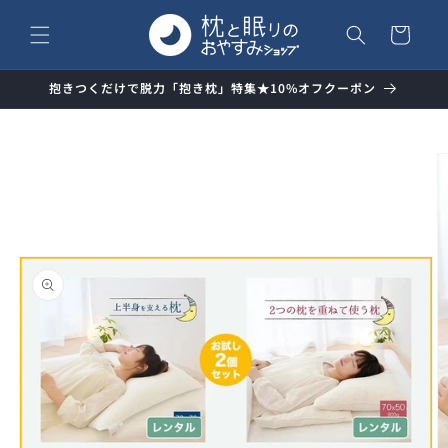
コンテ
カ
ンツに
ー
進む
ト
抱きつくだけで脱力「抱き枕」特集★10%オフクーポン
商品情
報にス
キップ