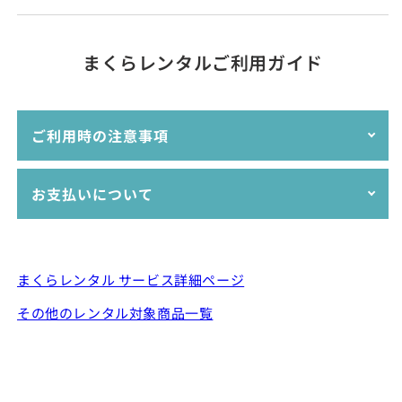
レンタル申込み後、いつ届きますか？
1か月以内に返却してもいいでしょうか？
レンタル開始の起算日はいつからですか？
枕は複数レンタルできますか？
レンタルの途中で他の枕に交換できますか？
まくらレンタルご利用ガイド
電話でもレンタルの申し込みはできますか？
注文後のキャンセルは可能ですか？
お店で試せますか？店舗はありますか？
レンタルした枕をそのまま購入できますか？
ご利用時の注意事項
レンタルする枕は新品ですか？
返却時、配送業者はどこを使えばいいですか？
枕はクリーニングしていますか？
枕カバーは洗って返却したほうがいいですか？
レンタルサービスの申込みはインターネットでの受付の
お支払いについて
枕カバーは付いていますか？
気に入った枕はどこで購入できますか？
みとさせていただいております。
レンタル用の枕は再利用させて頂いております。ご使用
ラッピングはできますか？
割引クーポンは、いくら割引されますか？
の際は皆さまが気持ちよくお使い頂けるようご利用くだ
以下のお支払い方法をご利用いただけます。
割引クーポンは、他の枕でも利用できますか？
さいませ。枕本体および枕カバーに汚れや臭いが移って
しまうため、整髪料などをつけたままのご使用はお控え
まくらレンタル サービス詳細ページ
枕を複数レンタルしたときの割引はどうなりますか？
ください。
クレジットカード（VISA,MASTER,AMEX,JCB）
返却期限を過ぎてしまった場合、延長料は掛かりますか？
その他のレンタル対象商品一覧
レンタルの特性上、新品の枕とは使用感の違いが出る場
Apple Pay、Google Pay
合もございます。長く使用している枕については新しい
PayPay、楽天ペイ
ものに交換するなど対応しておりますが、新品の枕と全
銀行振込(前払い)
く同じ使用感でない場合もあります事、予めご了承くだ
さいませ。