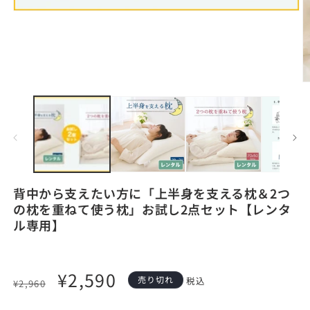
モ
ー
ダ
ル
で
メ
デ
ィ
ア
(1)
を
開
く
背中から支えたい方に「上半身を支える枕＆2つ
(2
の枕を重ねて使う枕」お試し2点セット【レンタ
ル専用】
通
セ
¥2,590
売り切れ
税込
¥2,960
常
ー