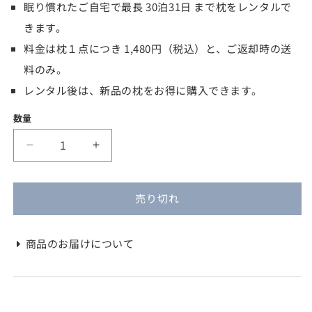
眠り慣れたご自宅で最長 30泊31日 まで枕をレンタルで
価
ル
きます。
格
価
料金は枕１点につき 1,480円（税込）と、ご返却時の送
格
料のみ。
レンタル後は、新品の枕をお得に購入できます。
数量
背
背
中
中
か
か
売り切れ
ら
ら
支
支
え
え
商品のお届けについて
た
た
い
い
方
方
に
に