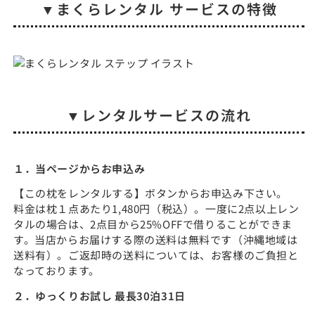
▼まくらレンタル サービスの特徴
「上
「上
半
半
身
身
を
を
支
支
え
え
る
る
▼レンタルサービスの流れ
枕
枕
＆
＆
2
2
１．当ページからお申込み
つ
つ
の
の
【この枕をレンタルする】ボタンからお申込み下さい。
料金は枕１点あたり1,480円（税込）。一度に2点以上レン
枕
枕
タルの場合は、2点目から25%OFFで借りることができま
を
を
す。当店からお届けする際の送料は無料です（沖縄地域は
重
重
送料有）。ご返却時の送料については、お客様のご負担と
ね
ね
なっております。
て
て
使
使
２．ゆっくりお試し 最長30泊31日
う
う