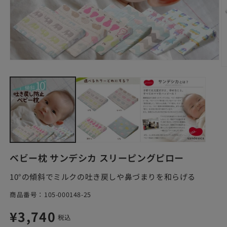
モ
ー
ダ
ル
で
メ
デ
ィ
ア
(1)
(2
を
ベビー枕 サンデシカ スリーピングピロー
開
く
10°の傾斜でミルクの吐き戻しや鼻づまりを和らげる
SKU:
商品番号：
105-000148-25
通
¥3,740
税込