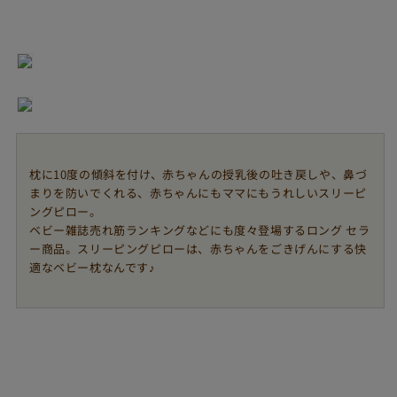
リ
リ
ー
ー
ピ
ピ
ン
ン
グ
グ
ピ
ピ
ロ
ロ
ー
ー
枕に10度の傾斜を付け、赤ちゃんの授乳後の吐き戻しや、鼻づ
の
の
まりを防いでくれる、赤ちゃんにもママにもうれしいスリーピ
数
数
ングピロー。
量
量
ベビー雑誌売れ筋ランキングなどにも度々登場するロング セラ
を
を
ー商品。スリーピングピローは、赤ちゃんをごきげんにする快
減
増
適なベビー枕なんです♪
ら
や
す
す