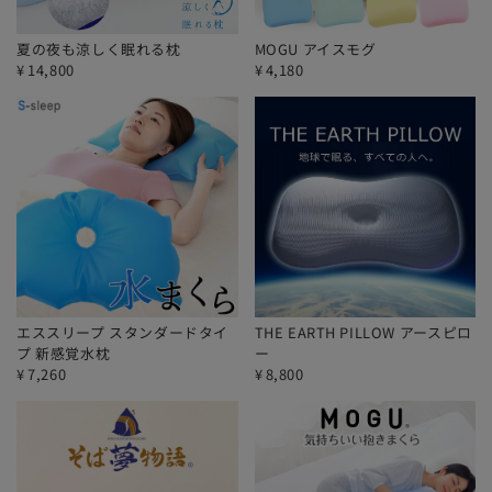
夏の夜も涼しく眠れる枕
MOGU アイスモグ
¥
14,800
¥
4,180
エススリープ スタンダードタイ
THE EARTH PILLOW アースピロ
プ 新感覚水枕
ー
¥
7,260
¥
8,800