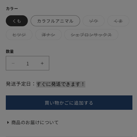
常
カラー
価
くも
カラフルアニマル
ゾウ
くま
バ
バ
格
リ
リ
エ
エ
ヒツジ
洋ナシ
シェブロンサックス
ー
ー
バ
バ
バ
シ
シ
リ
リ
リ
ョ
ョ
エ
エ
エ
ン
ン
数量
ー
ー
ー
は
は
シ
シ
シ
売
売
ョ
ョ
ョ
り
り
ン
ン
ン
ベ
ベ
切
切
は
は
は
れ
れ
売
売
売
ビ
ビ
て
て
り
り
り
い
い
ー
ー
切
切
切
発送予定日：
る
る
れ
れ
れ
枕
枕
か
か
て
て
て
販
販
い
い
い
サ
サ
売
売
る
る
る
で
で
買い物かごに追加する
か
か
か
ン
ン
き
き
販
販
販
デ
デ
ま
ま
売
売
売
せ
せ
で
で
で
シ
シ
ん
ん
き
き
き
商品のお届けについて
ま
ま
ま
カ
カ
せ
せ
せ
ス
ス
ん
ん
ん