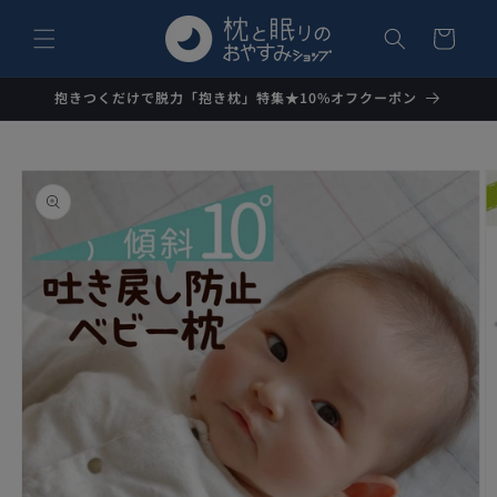
コンテ
カ
ンツに
ー
進む
ト
抱きつくだけで脱力「抱き枕」特集★10%オフクーポン
商品情
報にス
キップ