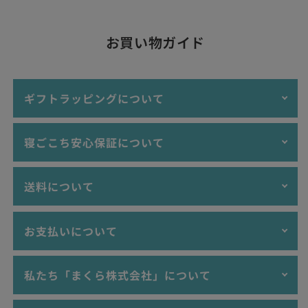
お買い物ガイド
ギフトラッピングについて
当店では、ギフトラッピング・プレゼント包装を
無料
にて受付
寝ごこち安心保証について
けしております。大切な記念日の贈答品、誕生日プレゼント、
お祝い品など、ぜひぜひご活用ください。
送料について
ラッピングイメージ
寝ごこち安心保証とは？
お支払いについて
ご購入いただいた枕を「20日間」お試しいただいて、万が一合
3,980円以上ご購入で"送料無料"！（沖縄・離島を除
わなかった場合に返品・交換をお受けする制度です。
く）
ご購入金額が3,980円未満の場合、送料は770円(税込）
以下のお支払い方法をご利用いただけます。
実際にお使いいただいてご自身に合わない場合、開封・使用済
私たち「まくら株式会社」について
となります。
を問わず20日間以内であれば、返品もしくは別の枕に交換いた
≫ レッド系のラッピン
沖縄・離島へお届けについては、ご購入金額が9,800円
します。
グ