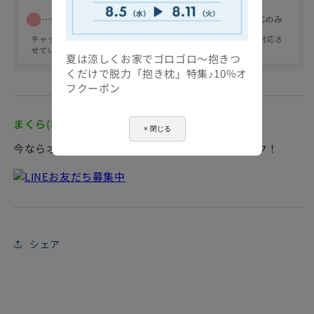
オーダーメイド枕チケット等は、赤系・青系ラッピング
となる可能性があります。
夏は涼しくお家でゴロゴロ～抱きつ
くだけで脱力「抱き枕」特集♪10%オ
フクーポン
まくら(株)公式 LINEアカウント お友だち募集中♪
× 閉じる
今ならオトクなクーポンも☆ まずは下記をクリック！
※ラッピングのみのご注文は受け付けておりません。必ず商品
と一緒にご注文ください。ラッピング単体でのご注文は当店に
てキャンセルとさせていただきますので、あらかじめご了承く
ださい。
シェア
ギフトラッピングに関するご確認事項