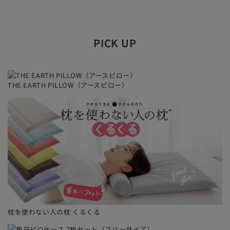
金額の分かる納品書や明細書は同封しておりません。
ギフトラッピングをご選択いただいた場合は、商品金額
のわかるような明細書やチラシは同封しておりません。
PICK UP
明細書の同封をご希望の場合や、別送で明細書をご希望
の場合は、ご注文時、備考欄等にお書き添えいただく
か、別途ご連絡くださるようお願いします。
THE EARTH PILLOW（アースピロー）
ラッピング方法はおまかせでお願いします。
商品のサイズや形状によって当店で使い分けています。
荷姿やラッピングのカラー等、お客さまからのご指定・
ご要望はお受け付けしておりませんのでご了承くださ
い。
ご希望者のみのサービスとなっております。
ご注文時に必ず商品と一緒にカートに入れてください。
商品と一緒に選択されていない場合はラッピングなしの
通常発送になります。
枕を使わない人の枕 くるくる
一部対象外の商品がございます。
超大型商品や取り付け設置が必要な商品など、一部ギフ