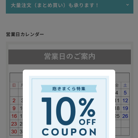
以上で"送料無料"となります。
クレジットカード（VISA,MASTER,AMEX,JCB）
大量注文（まとめ買い）も承ります！
沖縄・離島へお届けで、ご購入金額が9,800円未満の場
今まで使っていた枕から新しい枕に変えると、初めは誰しも違
Apple Pay、Google Pay
「枕難民をゼロにする！」
合、送料は3,300円（税込）となります。
和感を感じます。1日でぴったり合う人もいれば、1日では判断
PayPay、楽天ペイ
できず、数日・数週間かけて新しい枕との相性を判断する人も
当店で販売する商品は、個人･法人を問わず大量注文（まとめ
銀行振込(前払い)
私たちは枕を通じて上質な睡眠を提供し、心身ともに健康で、
います。
買い）も承りますので、ぜひお気軽にご相談ください。
幸せあふれる世界をつくることを目指しています。
適格請求書（インボイス）に対応した領収書および請求書の発
営業日カレンダー
最初の1回で「合わなかった！」と思わないでほしい。新しい
お見積書・納品書・領収書・請求書など、BtoB取引に必要な各
行も可能です。ご希望の場合には、備考欄にその旨をご記入い
枕選びや睡眠のお悩みに、専門知識を持った「睡眠環境・寝具
枕とじっくりと向き合ってほしい。
書面の発行にも対応しております。
ただけますと幸いです。
指導士」がお応えしますので、ぜひお気軽にご相談ください。
そのような想いから、当店では「寝ごこち安心保証」という制
あなたにぴったりの枕がみつかるお手伝いをさせていただきま
これまでの活用事例
度を設けました。
す。
≫ ネイビー系のラッピ
旅館・ホテル・宿泊施設向けの業務用寝具・枕
ング
※寝ごこち安心保証の対象商品は「枕」「抱き枕」です。
福祉・介護施設向けの業務用寝具・枕
※ただし、人形・ぬいぐるみ抱き枕、枕カバー、足枕などの商
接骨院・整体院リラクゼーション施設向けの業務用枕
品は対象外となります。
イベントPR・広告代理店向けの販促用寝具・枕・クッシ
ョン
▼保証期間をもっと長くしたい方に
社内イベント・従業員向け福利厚生として
ラッピングはイメージです。リボンの色など変更になる
お問い合わせフォーム
可能性があります。
【長期保証】寝ごこち安心保証60
商品は個別にラッピングします。まとめてラッピング
保証期間をもっと長くしたいという方には、
や、商品ごとにラッピングの色を変更したい場合には、
60日間お試しいただける安心の長期保証がお
ご注文の際に備考欄にてお知らせください。
すすめです。税込 1,000円