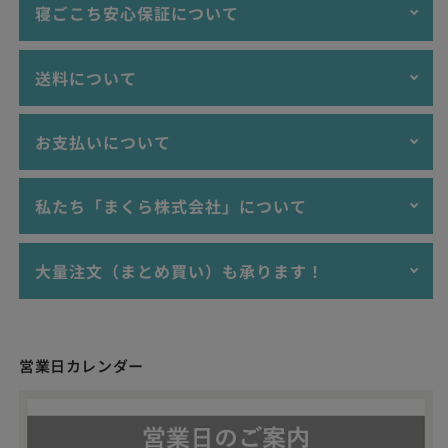
当店では、ギフトラッピング・プレゼント包装を
無料
にて受付
寝ごこち安心保証について
けしております。大切な記念日の贈答品、誕生日プレゼント、
お祝い品など、ぜひぜひご活用ください。
送料について
ラッピングイメージ
寝ごこち安心保証とは？
お支払いについて
ご購入いただいた枕を「20日間」お試しいただいて、万が一合
3,980円以上ご購入で"送料無料"！（沖縄・離島を除
わなかった場合に返品・交換をお受けする制度です。
く）
ご購入金額が3,980円未満の場合、送料は770円(税込）
以下のお支払い方法をご利用いただけます。
実際にお使いいただいてご自身に合わない場合、開封・使用済
私たち「まくら株式会社」について
となります。
を問わず20日間以内であれば、返品もしくは別の枕に交換いた
≫ レッド系のラッピン
沖縄・離島へお届けについては、ご購入金額が9,800円
します。
グ
以上で"送料無料"となります。
クレジットカード（VISA,MASTER,AMEX,JCB）
大量注文（まとめ買い）も承ります！
沖縄・離島へお届けで、ご購入金額が9,800円未満の場
今まで使っていた枕から新しい枕に変えると、初めは誰しも違
Apple Pay、Google Pay
「枕難民をゼロにする！」
合、送料は3,300円（税込）となります。
和感を感じます。1日でぴったり合う人もいれば、1日では判断
PayPay、楽天ペイ
できず、数日・数週間かけて新しい枕との相性を判断する人も
当店で販売する商品は、個人･法人を問わず大量注文（まとめ
銀行振込(前払い)
私たちは枕を通じて上質な睡眠を提供し、心身ともに健康で、
います。
買い）も承りますので、ぜひお気軽にご相談ください。
幸せあふれる世界をつくることを目指しています。
適格請求書（インボイス）に対応した領収書および請求書の発
営業日カレンダー
最初の1回で「合わなかった！」と思わないでほしい。新しい
お見積書・納品書・領収書・請求書など、BtoB取引に必要な各
行も可能です。ご希望の場合には、備考欄にその旨をご記入い
枕選びや睡眠のお悩みに、専門知識を持った「睡眠環境・寝具
枕とじっくりと向き合ってほしい。
書面の発行にも対応しております。
ただけますと幸いです。
指導士」がお応えしますので、ぜひお気軽にご相談ください。
そのような想いから、当店では「寝ごこち安心保証」という制
あなたにぴったりの枕がみつかるお手伝いをさせていただきま
これまでの活用事例