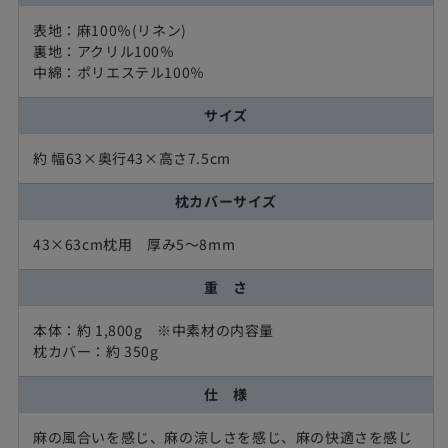
表地：麻100％(リネン)
裏地：アクリル100％
中綿：ポリエステル100％
サイズ
約 幅63×奥行43×高さ7.5cm
枕カバーサイズ
43×63cm枕用 厚み5〜8mm
重 さ
本体：約 1,800g ※中素材の内容量
枕カバー：約 350g
仕 様
麻の風合いを感じ、麻の涼しさを感じ、麻の快適さを感じ