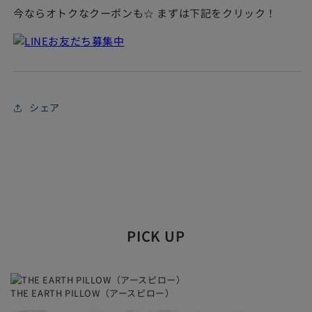
今ならオトクなクーポンも☆ まずは下記をクリック！
※ラッピングのみのご注文は受け付けておりません。必ず商品
と一緒にご注文ください。ラッピング単体でのご注文は当店に
てキャンセルとさせていただきますので、あらかじめご了承く
ださい。
シェア
ギフトラッピングに関するご確認事項
金額の分かる納品書や明細書は同封しておりません。
ギフトラッピングをご選択いただいた場合は、商品金額
のわかるような明細書やチラシは同封しておりません。
PICK UP
明細書の同封をご希望の場合や、別送で明細書をご希望
の場合は、ご注文時、備考欄等にお書き添えいただく
か、別途ご連絡くださるようお願いします。
THE EARTH PILLOW（アースピロー）
ラッピング方法はおまかせでお願いします。