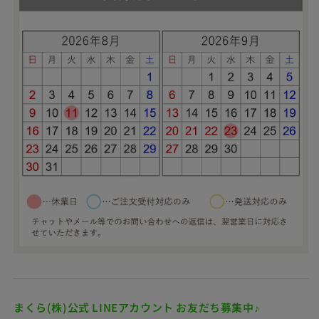
度を設けました。
す。
≫ ネイビー系のラッピ
旅館・ホテル・宿泊施設向けの業務用寝具・枕
ング
※寝ごこち安心保証の対象商品は「枕」「抱き枕」です。
福祉・介護施設向けの業務用寝具・枕
※ただし、人形・ぬいぐるみ抱き枕、枕カバー、足枕などの商
接骨院・整体院リラクゼーション施設向けの業務用枕
品は対象外となります。
イベントPR・広告代理店向けの販促用寝具・枕・クッシ
ョン
▼保証期間をもっと長くしたい方に
社内イベント・従業員向け福利厚生として
ラッピングはイメージです。リボンの色など変更になる
お問い合わせフォーム
可能性があります。
【長期保証】寝ごこち安心保証60
商品は個別にラッピングします。まとめてラッピング
保証期間をもっと長くしたいという方には、
や、商品ごとにラッピングの色を変更したい場合には、
60日間お試しいただける安心の長期保証がお
ご注文の際に備考欄にてお知らせください。
すすめです。税込 1,000円
オーダーメイド枕チケット等は、赤系・青系ラッピング
となる可能性があります。
まくら(株)公式 LINEアカウント お友だち募集中♪