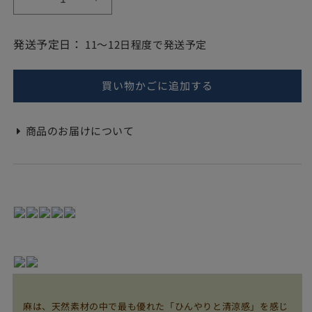
麻
麻
格
夢
夢
物
物
発送予定日：
11〜12日程度で発送予定
語
語
ま
ま
買い物かごに追加する
く
く
ら
ら
の
の
商品のお届けについて
数
数
量
量
を
を
減
増
ら
や
す
す
麻は、天然素材の中で最も優れた「ひんやりと清涼感」を感じ