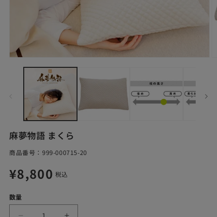
モ
ー
ダ
ル
で
メ
デ
ィ
ア
麻夢物語 まくら
(1)
(2
を
SKU:
商品番号：
999-000715-20
開
く
通
¥8,800
税込
常
数量
価