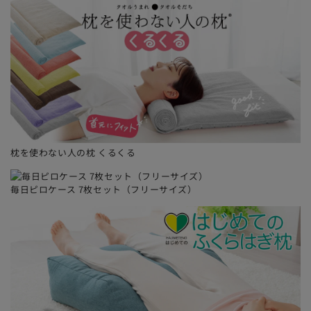
商品のサイズや形状によって当店で使い分けています。
荷姿やラッピングのカラー等、お客さまからのご指定・
ご要望はお受け付けしておりませんのでご了承くださ
い。
ご希望者のみのサービスとなっております。
ご注文時に必ず商品と一緒にカートに入れてください。
商品と一緒に選択されていない場合はラッピングなしの
通常発送になります。
枕を使わない人の枕 くるくる
一部対象外の商品がございます。
超大型商品や取り付け設置が必要な商品など、一部ギフ
トラッピングに対応していない商品がございます。
毎日ピロケース 7枚セット（フリーサイズ）
お届け時に荷姿が崩れてしまう場合があります。
当店では、商品をお受け取りになられた方に喜んでいた
だけるよう、できる限りお届け時にキレイな荷姿で発送
出荷をさせていただいておりますが、お届けまでの配送
時に荷姿が崩れてしまったり、破損してしまう場合もご
ざいます。こちらもあらかじめご理解・ご了承の上、ご
注文くださるようお願い申し上げます。