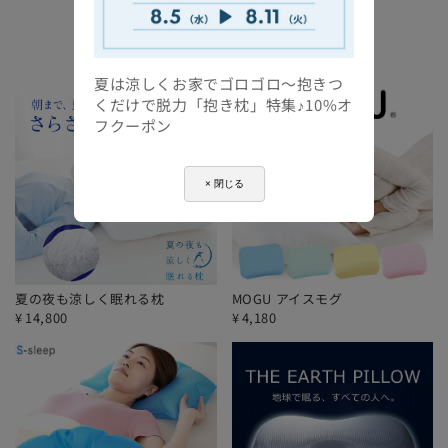
季節の寝具
夏は涼しくお家でゴロゴロ～抱きつ
くだけで脱力「抱き枕」特集♪10%オ
フクーポン
× 閉じる
夏の夜も涼しく眠れる枕
MOGU アイスモグ
¥
14,800
¥
4,180