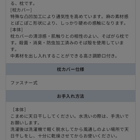
る、枕です。
[枕カバー]
特殊な凸凹加工により通気性を高めています。麻の素材感
とぽこぽこ形状により、しっかり硬めの感触になります。
[本体]
枕カバーの清涼感・肌触りとの相性のよい、そばがら枕で
す。殺菌・消臭・防虫加工済みのそば殻を使用していま
す。
中素材を出し入れすることができる高さ調節口付き。
枕カバー仕様
ファスナー式
お手入れ方法
［本体］
こまめに天日干ししてください。水洗いの際は、手洗いで
お願いします。
洗濯後は洗濯機で軽く脱水してから風通しのよい場所で天
日干しをし、十分に乾燥させてからお使いください。