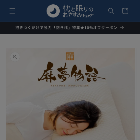
コンテ
カ
ンツに
ー
進む
ト
抱きつくだけで脱力「抱き枕」特集★10%オフクーポン
商品情
報にス
キップ