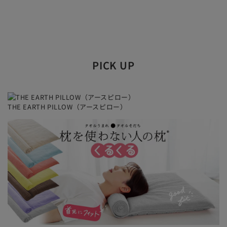
ギフトラッピングに関するご確認事項
PICK UP
金額の分かる納品書や明細書は同封しておりません。
ギフトラッピングをご選択いただいた場合は、商品金額
のわかるような明細書やチラシは同封しておりません。
明細書の同封をご希望の場合や、別送で明細書をご希望
THE EARTH PILLOW（アースピロー）
の場合は、ご注文時、備考欄等にお書き添えいただく
か、別途ご連絡くださるようお願いします。
ラッピング方法はおまかせでお願いします。
商品のサイズや形状によって当店で使い分けています。
荷姿やラッピングのカラー等、お客さまからのご指定・
ご要望はお受け付けしておりませんのでご了承くださ
い。
ご希望者のみのサービスとなっております。
ご注文時に必ず商品と一緒にカートに入れてください。