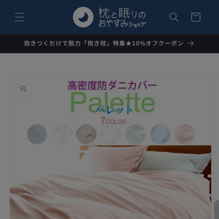
コンテ
カ
ンツに
ー
進む
ト
抱きつくだけで脱力「抱き枕」特集★10%オフクーポン
商品情
報にス
キップ