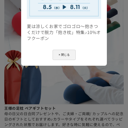
夏は涼しくお家でゴロゴロ～抱きつ
くだけで脱力「抱き枕」特集♪10%オ
フクーポン
× 閉じる
王様の足枕 ペアギフトセット
母の日父の日合同プレゼントや、ご夫婦・ご両親/ カップルへの記念
日のギフトとしておすすめ♪カラーやタイプをそれぞれ選べてラッピ
ングされた状態でお届けします。好きな時に気軽に使えるので、ペ