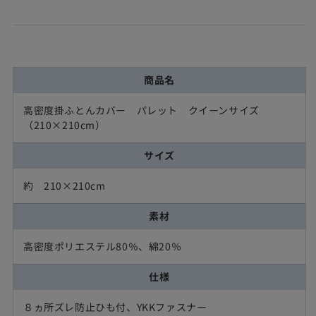
サ
サ
イ
イ
ズ
ズ
高
高
商品名
密
密
度
度
高密度掛ふとんカバー パレット クイーンサイズ
掛
掛
（210×210cm）
ふ
ふ
と
と
サイズ
ん
ん
カ
カ
約 210×210cm
バ
バ
素材
ー
ー
パ
パ
高密度ポリエステル80％、綿20％
レ
レ
ッ
ッ
仕様
ト
ト
ク
ク
８ヵ所ズレ防止ひも付、YKKファスナー