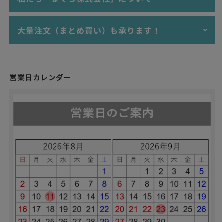
となります。
沖縄・離島へお届けについては、ご購入金額が9,800円
以上で"送料無料"となります。
クレジットカード（VISA,MASTER,AMEX,JCB）
大量注文（まとめ買い）も承ります！
沖縄・離島へお届けで、ご購入金額が9,800円未満の場
Apple Pay、Google Pay
≫ レッド系のラッピン
「枕難民をゼロにする！」
合、送料は3,300円（税込）となります。
PayPay、楽天ペイ
グ
当店で販売する商品は、個人･法人を問わず大量注文（まとめ
銀行振込(前払い)
私たちは枕を通じて上質な睡眠を提供し、心身ともに健康で、
買い）も承りますので、ぜひお気軽にご相談ください。
幸せあふれる世界をつくることを目指しています。
適格請求書（インボイス）に対応した領収書および請求書の発
営業日カレンダー
お見積書・納品書・領収書・請求書など、BtoB取引に必要な各
行も可能です。ご希望の場合には、備考欄にその旨をご記入い
枕選びや睡眠のお悩みに、専門知識を持った「睡眠環境・寝具
書面の発行にも対応しております。
ただけますと幸いです。
指導士」がお応えしますので、ぜひお気軽にご相談ください。
あなたにぴったりの枕がみつかるお手伝いをさせていただきま
これまでの活用事例
す。
旅館・ホテル・宿泊施設向けの業務用寝具・枕
福祉・介護施設向けの業務用寝具・枕
接骨院・整体院リラクゼーション施設向けの業務用枕
≫ ネイビー系のラッピ
イベントPR・広告代理店向けの販促用寝具・枕・クッシ
ング
ョン
社内イベント・従業員向け福利厚生として
お問い合わせフォーム