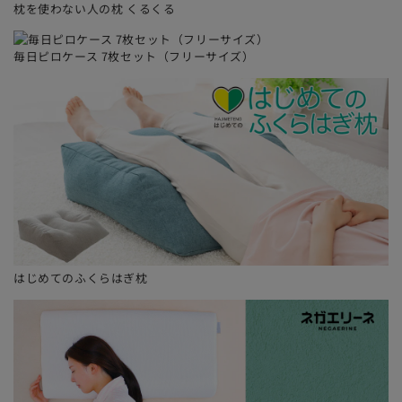
枕を使わない人の枕 くるくる
商品と一緒に選択されていない場合はラッピングなしの
通常発送になります。
毎日ピロケース 7枚セット（フリーサイズ）
一部対象外の商品がございます。
超大型商品や取り付け設置が必要な商品など、一部ギフ
トラッピングに対応していない商品がございます。
お届け時に荷姿が崩れてしまう場合があります。
当店では、商品をお受け取りになられた方に喜んでいた
だけるよう、できる限りお届け時にキレイな荷姿で発送
出荷をさせていただいておりますが、お届けまでの配送
時に荷姿が崩れてしまったり、破損してしまう場合もご
ざいます。こちらもあらかじめご理解・ご了承の上、ご
注文くださるようお願い申し上げます。
はじめてのふくらはぎ枕