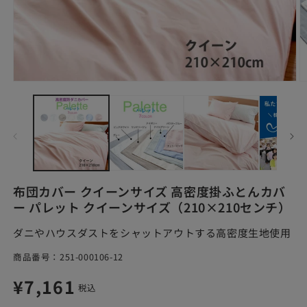
モ
ー
ダ
ル
で
メ
デ
ィ
ア
布団カバー クイーンサイズ 高密度掛ふとんカバ
(1)
(2
ー パレット クイーンサイズ（210×210センチ）
を
開
ダニやハウスダストをシャットアウトする高密度生地使用
く
SKU:
商品番号：
251-000106-12
通
¥7,161
税込