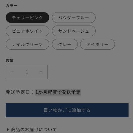
常
カラー
価
チェリーピンク
パウダーブルー
格
ピュアホワイト
サンドベージュ
ナイルグリーン
グレー
アイボリー
数量
布
布
団
団
カ
カ
発送予定日：
バ
バ
ー
ー
買い物かごに追加する
ク
ク
イ
イ
ー
ー
商品のお届けについて
ン
ン