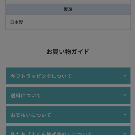
イ
イ
ー
ー
製造
ン
ン
日本製
サ
サ
イ
イ
ズ
ズ
（210×210
（210×210
お買い物ガイド
セ
セ
ン
ン
チ）
チ）
の
の
ギフトラッピングについて
数
数
量
量
当店では、ギフトラッピング・プレゼント包装を
無料
にて受付
送料について
を
を
けしております。大切な記念日の贈答品、誕生日プレゼント、
減
増
お祝い品など、ぜひぜひご活用ください。
ら
や
お支払いについて
す
す
3,980円以上ご購入で"送料無料"！（沖縄・離島を除
ラッピングイメージ
く）
ご購入金額が3,980円未満の場合、送料は770円(税込）
以下のお支払い方法をご利用いただけます。
私たち「まくら株式会社」について