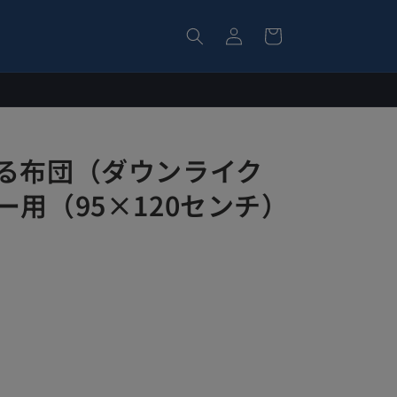
ロ
カ
グ
ー
イ
ト
ン
える布団（ダウンライク
ー用（95×120センチ）