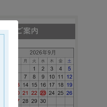
提供し、心身ともに健康で、幸せあふれる世界をつ
。
した領収書および請求書の発行も可能です。ご希望
など、BtoB取引に必要な各書面の発行にも対応
記入いただけますと幸いです。
識を持った「睡眠環境・寝具指導士」がお応えしま
さい。あなたにぴったりの枕がみつかるお手伝いを
けの業務用寝具・枕
用寝具・枕
≫ ネイビー系のラッピング
ション施設向けの業務用枕
けの販促用寝具・枕・クッション
福利厚生として
。リボンの色など変更になる可能性があります。
ます。まとめてラッピングや、商品ごとにラッピン
は、ご注文の際に備考欄にてお知らせください。
等は、赤系・青系ラッピングとなる可能性がありま