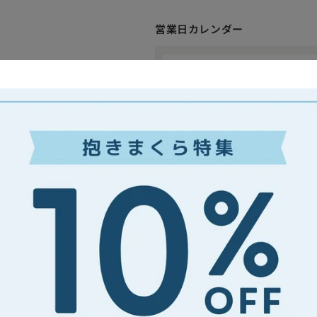
銀行振込(前払い)
私たちは枕を通じて上質な睡眠を
で、ぜひお気軽にご相談ください
くることを目指しています。
適格請求書（インボイス）に対応
営業日カレンダー
お見積書・納品書・領収書・請求書
の場合には、備考欄にその旨をご
枕選びや睡眠のお悩みに、専門知
しております。
すので、ぜひお気軽にご相談くだ
これまでの活用事例
させていただきます。
旅館・ホテル・宿泊施設向
福祉・介護施設向けの業務
接骨院・整体院リラクゼー
イベントPR・広告代理店向
社内イベント・従業員向け
お問い合わせフォーム
ラッピングはイメージです
商品は個別にラッピングし
グの色を変更したい場合に
オーダーメイド枕チケット
す。