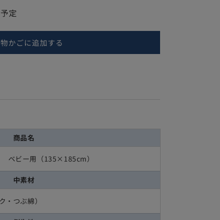
送予定
い物かごに追加する
商品名
ベビー用（135×185cm）
中素材
イク・つぶ綿）