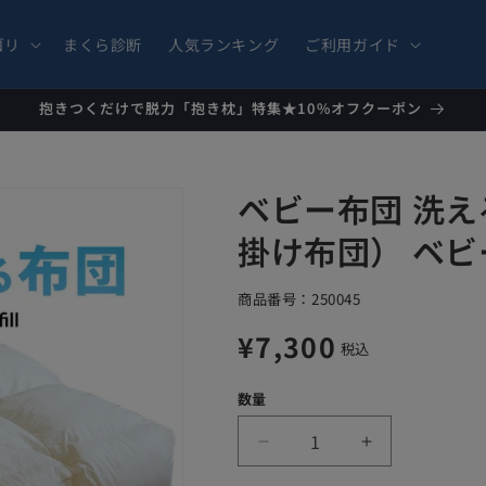
ゴリ
まくら診断
人気ランキング
ご利用ガイド
抱きつくだけで脱力「抱き枕」特集★10%オフクーポン
ベビー布団 洗
掛け布団） ベビ
SKU:
商品番号：
250045
通
¥7,300
税込
常
数量
価
ベ
ベ
格
ビ
ビ