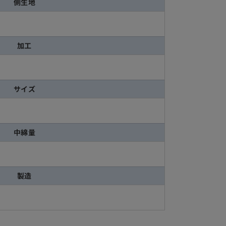
側生地
加工
サイズ
中綿量
製造