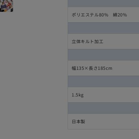
ベ
ベ
ビ
ビ
ポリエステル80% 綿20%
ー
ー
用
用
（95×120
（95×120
セ
セ
立体キルト加工
ン
ン
チ）
チ）
の
の
数
数
幅135×長さ185cm
量
量
を
を
減
増
1.5kg
ら
や
す
す
日本製