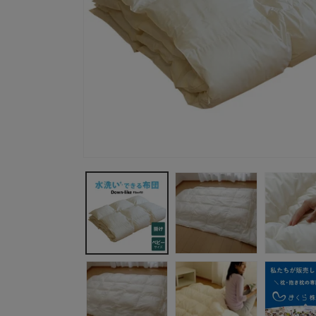
モ
ー
ダ
ル
で
メ
デ
ィ
ア
(1)
を
開
く