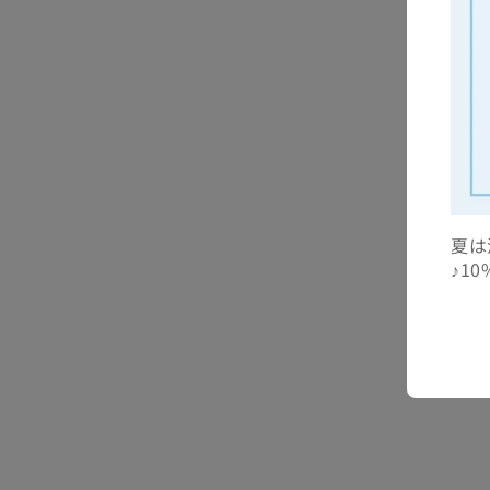
夏は
♪1