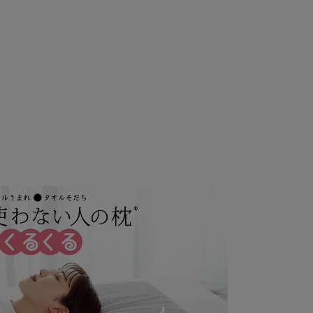
せん。明細書の同封をご希望の場合や、別送で明細
文時、備考欄等にお書き添えいただくか、別途ご連
。
でお願いします。
て当店で使い分けています。荷姿やラッピングのカ
指定・ご要望はお受け付けしておりませんのでご了
っております。
にカートに入れてください。商品と一緒に選択され
なしの通常発送になります。
す。
が必要な商品など、一部ギフトラッピングに対応し
まう場合があります。
りになられた方に喜んでいただけるよう、できる限
で発送出荷をさせていただいておりますが、お届け
しまったり、破損してしまう場合もございます。