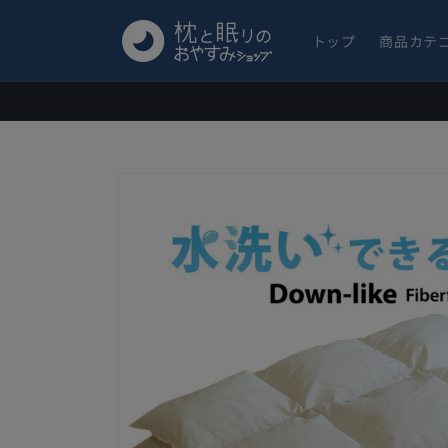
コンテ
ンツに
進む
トップ
商品カテ
商品情
報にス
キップ