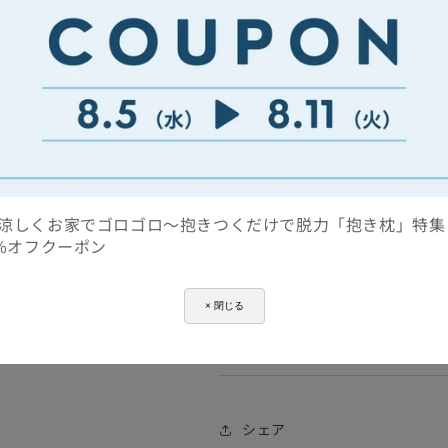
※ラッピングのみのご注文は受け
い。ラッピング単体でのご注文は
涼しくお家でゴロゴロ～抱きつくだけで脱力「抱き枕」特集
らかじめご了承ください。
0%オフクーポン
まくら(株)公式 LINEアカウン
今ならオトクなクーポンも☆ 
× 閉じる
ギフトラッピ
金額の分かる納品書や明細
シェア
ギフトラッピングをご選択