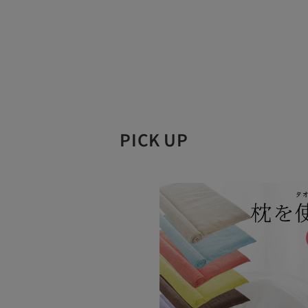
やチラシは同封しておりま
書をご希望の場合は、ご注
絡くださるようお願いします
ラッピング方法はおまかせ
商品のサイズや形状によっ
ラー等、お客さまからのご
承ください。
PICK UP
ご希望者のみのサービスとな
ご注文時に必ず商品と一緒
ていない場合はラッピング
一部対象外の商品がございま
超大型商品や取り付け設置
ていない商品がございます。
お届け時に荷姿が崩れてし
当店では、商品をお受け取
りお届け時にキレイな荷姿
までの配送時に荷姿が崩れて