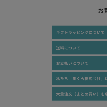
お
ギフトラッピングについて
当店では、ギフトラッピング・プ
送料について
な記念日の贈答品、誕生日プレゼ
ラッピング
お支払いについて
3,980円以上ご購入で"送
ご購入金額が3,980円未満
沖縄・離島へお届けについては
以下のお支払い方法をご利用いた
私たち「まくら株式会社」
ります。
沖縄・離島へお届けで、ご購入
込）となります。
クレジットカード（VISA,MAST
大量注文（まとめ買い）も
Apple Pay、Google Pay
「枕難民をゼロにする！」
PayPay、楽天ペイ
当店で販売する商品は、個人･法