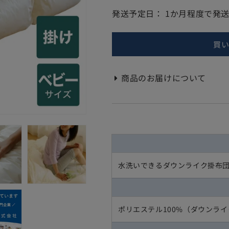
ー
ー
発送予定日：
1か月程度で発
布
布
団
団
買
洗
洗
え
え
る
る
商品のお届けについて
布
布
団
団
（ダ
（ダ
ウ
ウ
ン
ン
ラ
ラ
イ
イ
水洗いできるダウンライク掛布団 
ク
ク
掛
掛
け
け
布
布
ポリエステル100%（ダウンラ
団）
団）