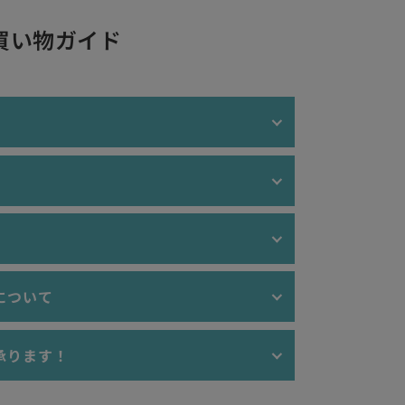
買い物ガイド
レゼント包装を
無料
にて受付けしております。大切
ント、お祝い品など、ぜひぜひご活用ください。
イメージ
料無料"！（沖縄・離島を除く）
の場合、送料は770円(税込）となります。
、ご購入金額が9,800円以上で"送料無料"とな
だけます。
について
金額が9,800円未満の場合、送料は3,300円（税
ER,AMEX,JCB）
承ります！
≫ レッド系のラッピング
人を問わず大量注文（まとめ買い）も承りますの